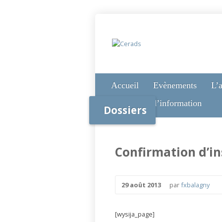
Accueil
Evènements
L’a
Nos lettres d’information
Dossiers
Confirmation d’in
29 août 2013
par
fxbalagny
[wysija_page]