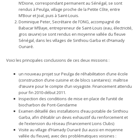
N’Dione, correspondant permanent au Sénégal, se sont
rendus à Peulga, village proche de la Petite Côte, entre
M’Bour et Joal, puis à Saint-Louis.
Dominique Peter, Secrétaire de l’ONG, accompagné de
Babacar M’Baye, entrepreneur de Saint-Louis (eau, électricité,
gros œuvre) se sont rendus en moyenne vallée du fleuve
Sénégal, dans les villages de Sinthiou Garba et d’Hamady
Ounaré.
Voici les principales conclusions de ces deux missions :
un nouveau projet sur Peulga de réhabilitation d’une école
(construction d’une cuisine et de blocs sanitaires) : maîtrise
d’œuvre pour le compte d’un voyagiste. Financement attendu
pour fin 2010-début 2011.
Inspection des conditions de mise en place de l’unité de
biocharbon de Pont-Gendarme
Examen détaillé des installations d’eau potable de Sinthiou
Garba, afin d’établir un devis exhaustif du renforcement et
de l’extension du réseau (financement Lions Clubs)
Visite au village d’Hamady Ounaré (lui aussi en moyenne
vallée du fleuve), avec des problématiques voisines :