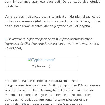
dont l’importance avait été sous-estimée au stade des études
préalables.
L’une de ces nuisances est la colonisation du plan d’eau et de
toutes ses annexes (défluents, bras morts, lac de Guiers, …) par
des plantes envahissantes, dont la jacynthe d’eau et le typha.
3
3.
On attribue au typha une perte de 70 m
/s par évapotranspiration,
l’équivalent du débit d’étiage de la Seine à Paris…. (AGRER-CERADE-SETICO
/ OMVS,2003)
Typha invasif
Sorte de roseau de grande taille (jusqu’à 3m de haut),
le
typha
constitue par sa prolifération galopante (+ 15% par an) une
véritable menace : il limite la navigation et les accès au fleuve de
l’homme et du bétail, asphyxie les zones de pêche, obture les
ouvrages hydrauliques, augmente fortement les pertes par
évaporation (
3
), entraîne la stagnation de l’eau avec ses