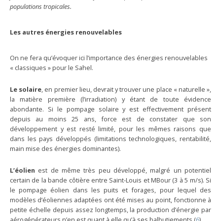
populations tropicales.
Les autres énergies renouvelables
On ne fera qu’évoquer ici l’importance des énergies renouvelables
« classiques » pour le Sahel.
Le solaire
, en premier lieu, devrait y trouver une place « naturelle »,
la matière première (l’irradiation) y étant de toute évidence
abondante. Si le pompage solaire y est effectivement présent
depuis au moins 25 ans, force est de constater que son
développement y est resté limité, pour les mêmes raisons que
dans les pays développés (limitations technologiques, rentabilité,
main mise des énergies dominantes).
L’éolien
est de même très peu développé, malgré un potentiel
certain de la bande côtière entre Saint-Louis et MBour (3 à 5 m/s). Si
le pompage éolien dans les puits et forages, pour lequel des
modèles d’éoliennes adaptées ont été mises au point, fonctionne à
petite échelle depuis assez longtemps, la production d’énergie par
aérogénérateurs n’en est quant à elle qu’à ses balbutiements (
6
).