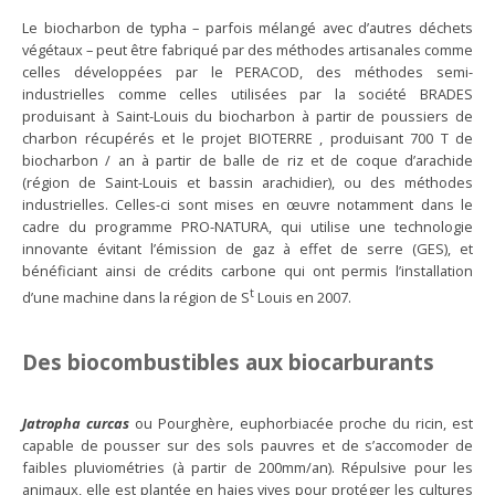
Le biocharbon de typha – parfois mélangé avec d’autres déchets
végétaux – peut être fabriqué par des méthodes artisanales comme
celles développées par le PERACOD, des méthodes semi-
industrielles comme celles utilisées par la société BRADES
produisant à Saint-Louis du biocharbon à partir de poussiers de
charbon récupérés et le projet BIOTERRE , produisant 700 T de
biocharbon / an à partir de balle de riz et de coque d’arachide
(région de Saint-Louis et bassin arachidier), ou des méthodes
industrielles. Celles-ci sont mises en œuvre notamment dans le
cadre du programme PRO-NATURA, qui utilise une technologie
innovante évitant l’émission de gaz à effet de serre (GES), et
bénéficiant ainsi de crédits carbone qui ont permis l’installation
t
d’une machine dans la région de S
Louis en 2007.
Des biocombustibles aux biocarburants
Jatropha curcas
ou Pourghère, euphorbiacée proche du ricin, est
capable de pousser sur des sols pauvres et de s’accomoder de
faibles pluviométries (à partir de 200mm/an). Répulsive pour les
animaux, elle est plantée en haies vives pour protéger les cultures