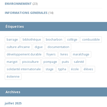
ENVIRONNEMENT
(23)
INFORMATIONS GENERALES
(14)
Étiquettes
barrage
bibliothèque
biocharbon
collège
combustible
culture africaine
digue
documentation
développement durable
foyers
livres
maraîchage
marigot
pisciculture
pompage
puits
salinité
solidarité internationale
stage
typha
école
élèves
éolienne
Archives
juillet 2025