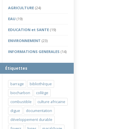
AGRICULTURE
(24)
EAU
(19)
EDUCATION et SANTE
(19)
ENVIRONNEMENT
(23)
INFORMATIONS GENERALES
(14)
Étiquettes
barrage
bibliothèque
biocharbon
collège
combustible
culture africaine
digue
documentation
développement durable
foyers
livres
maraîchage