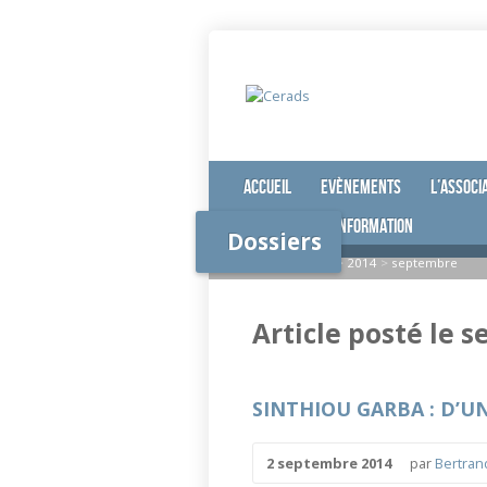
Accueil
Evènements
L’associ
Nos lettres d’information
Dossiers
Accueil
>
Dossiers
>
2014
>
septembre
Article posté le 
SINTHIOU GARBA : D’
2 septembre 2014
par
Bertrand