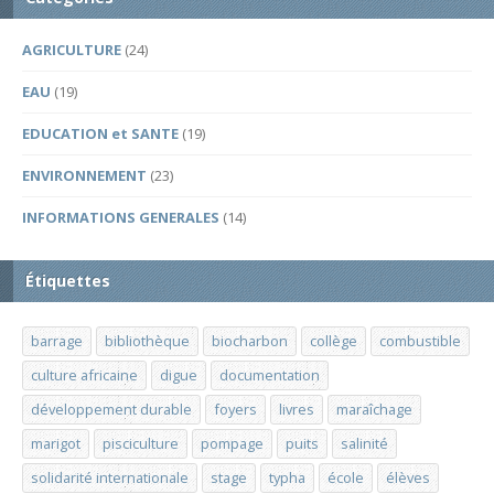
AGRICULTURE
(24)
EAU
(19)
EDUCATION et SANTE
(19)
ENVIRONNEMENT
(23)
INFORMATIONS GENERALES
(14)
Étiquettes
barrage
bibliothèque
biocharbon
collège
combustible
culture africaine
digue
documentation
développement durable
foyers
livres
maraîchage
marigot
pisciculture
pompage
puits
salinité
solidarité internationale
stage
typha
école
élèves