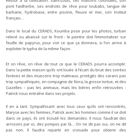
Retour à la civilisation. Saint-Louis, ses maisons coloniales, son
pont Faidherbe, ses endroits de rêve pour toubabs, langue de
barbarie, hydrobase, entre piscine, fleuve et mer, son Institut
français…
Dans le local du CERADS, Koumba pose pour les photos, turban
relevé ou abaissé sur le front : le peintre doit l’immortaliser sur
feuille de papyrus, pour voir ce que ça donnera, si l’on arrive à
exploiter le typha de la même façon.
Et on rêve, on rêve de tout ce que le CERADS pourra accomplir.
Dans la petite maison qu’ils ont louée à l’écart du bruit des soirées
festives et des muezzins trop matinaux, protégés des varans pas
trop sympathiques, en compagnie de Nora, la grosse tortue, et des
Gazelles – pas les animaux, mais les bières enfin retrouvées -
Patrick nous entraîne dans ses projets.
Il en a tant. Sympathisant avec tous ceux qu’ils ont rencontrés,
Maryse avec les femmes, Patrick avec les hommes comme il se doit
dans ce pays, ils ont écouté les demandes. Il nous faudrait des
arrosoirs par ici, des pompes par là… On ne dit pas oui, on ne dit
pas non. Il faudra repartir en croisade pour obtenir des