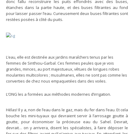
donc fallu reconstruire les puits effondrés avec des buses,
étanches dans la partie haute, et des buses filtrantes au fond
pour laisser passer l’eau. Curieusement deux buses filtrantes sont
restées posées à côté du puits.
L’eau, elle est destinée aux jardins maraîchers tenus par les
femmes de Sinthiou-Garbal. Ces femmes peules que je vois
grandes, minces, au port majestueux, vêtues de longues robes
moulantes multicolores ; musulmanes, elles ne sont pas comme les
converties de chez nous empaquetées dans des voiles.
L’ONG les a formées aux méthodes modernes d’irrigation.
Hélas! Il y a, non de l’eau dans le gaz, mais du fer dans l’eau. Et cela
bouche les mini-tuyaux qui devraient servir à l’arrosage goutte à
goutte, pour économiser la précieuse eau du Sahel. Devrait,
devrait… on y arrivera, disent les spécialistes, à faire déposer le
fer sur des filtres avant qu’il n’arrive aux tuyaux. En attendant, les