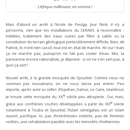
L’Afrique millénaire, en somme !
Mais d’abord un arrêt à l’école de Peulga. Jour férié, il n’y a
personne, rien que les installations du CERADS à reconnaître :
toilettes, traitement des eaux usées par filtre à sable vu la
constitution du terrain géologique particulièrement difficile. Bien, dit
Patrick, ils n’ont rien cassé, tout est en état de marche. Ah oui ! mais
ça ne marche pas, puisqu’on ne fait pas couler d’eau. Moi, la
parisienne encore rationaliste, je déprime : si on ne s’en sert pas, à
quoi ça sert !
Nouvel arrêt, à la grande mosquée de Djourbel. Comme nous ne
sommes pas musulmans, on ne nous laisse pas entrer. Peu
importe, après avoir vu celles d’Ispahan, Damas, Le Caire, Istamboul,
e
je trouve cette mosquée du
XX
siècle peu attrayante. Oui, mais,
e
grâce aux confréries soufies développées à partir du XVI
siècle
notamment à Touba et Djourbel, l’Islam sénégalais est un Islam
ouvert, pacifique. Ici, pas d’extrémistes violents, pas de femmes
voilées, une cohabitation paisible avec les minorités chrétiennes.