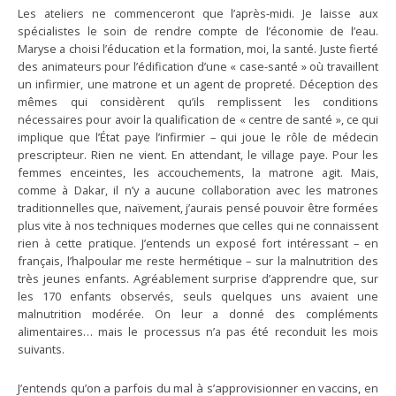
Les ateliers ne commenceront que l’après-midi. Je laisse aux
spécialistes le soin de rendre compte de l’économie de l’eau.
Maryse a choisi l’éducation et la formation, moi, la santé. Juste fierté
des animateurs pour l’édification d’une « case-santé » où travaillent
un infirmier, une matrone et un agent de propreté. Déception des
mêmes qui considèrent qu’ils remplissent les conditions
nécessaires pour avoir la qualification de « centre de santé », ce qui
implique que l’État paye l’infirmier – qui joue le rôle de médecin
prescripteur. Rien ne vient. En attendant, le village paye. Pour les
femmes enceintes, les accouchements, la matrone agit. Mais,
comme à Dakar, il n’y a aucune collaboration avec les matrones
traditionnelles que, naïvement, j’aurais pensé pouvoir être formées
plus vite à nos techniques modernes que celles qui ne connaissent
rien à cette pratique. J’entends un exposé fort intéressant – en
français, l’halpoular me reste hermétique – sur la malnutrition des
très jeunes enfants. Agréablement surprise d’apprendre que, sur
les 170 enfants observés, seuls quelques uns avaient une
malnutrition modérée. On leur a donné des compléments
alimentaires… mais le processus n’a pas été reconduit les mois
suivants.
J’entends qu’on a parfois du mal à s’approvisionner en vaccins, en