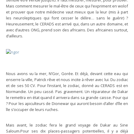
semble être venue jusqu’ici.
Il faut mesurer, mesurer, pour prouver.
Mais comment mesurer le mal-être de ceux qui l’expriment en wolof
et prouver que notre médecine vaut mieux que la leur (mis à part
les neuroleptiques qui font cesser le délire… sans le guérir) ?
Heureusement, le CERADS est arrivé qui, dans un autre domaine, et
avec d’autres ONG, prend soin des africains. Des africaines surtout,
d’ailleurs.
Nous avons vu la mer, N’Gor, Gorée. Et déjà, devant cette eau qui
enserre la ville, Patrick rêve et nous incite à rêver avec lui. Du zodiac
et de ses 50 CV. Pour l’instant, le zodiac, donné au CERADS est en
Normandie. Un peu cassé. Pas gravement. Un réparateur de Dakar
le remettra en état quand il arrivera dans sa grande caisse. Pour qui
? Pour les apiculteurs de Dionewar qui auront besoin d’aller d’île en
île s’occuper de leurs ruches.
Mais avant, le zodiac fera le grand voyage de Dakar au Sine
Saloum.Pour ses dix places-passagers potentielles, il y a déjà