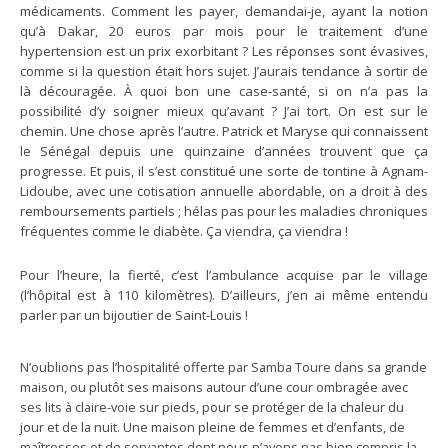
médicaments. Comment les payer, demandai-je, ayant la notion
qu’à Dakar, 20 euros par mois pour le traitement d’une
hypertension est un prix exorbitant ? Les réponses sont évasives,
comme si la question était hors sujet. J’aurais tendance à sortir de
là découragée. À quoi bon une case-santé, si on n’a pas la
possibilité d’y soigner mieux qu’avant ? J’ai tort. On est sur le
chemin. Une chose après l’autre. Patrick et Maryse qui connaissent
le Sénégal depuis une quinzaine d’années trouvent que ça
progresse. Et puis, il s’est constitué une sorte de tontine à Agnam-
Lidoube, avec une cotisation annuelle abordable, on a droit à des
remboursements partiels ; hélas pas pour les maladies chroniques
fréquentes comme le diabète. Ça viendra, ça viendra !
Pour l’heure, la fierté, c’est l’ambulance acquise par le village
(l’hôpital est à 110 kilomètres). D’ailleurs, j’en ai même entendu
parler par un bijoutier de Saint-Louis !
N’oublions pas l’hospitalité offerte par Samba Toure dans sa grande
maison, ou plutôt ses maisons autour d’une cour ombragée avec
ses lits à claire-voie sur pieds, pour se protéger de la chaleur du
jour et de la nuit. Une maison pleine de femmes et d’enfants, de
maîtresses et de servantes dont nous n’avons pas bien compris la